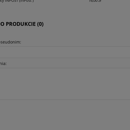
ty INPOST
(InPost )
16,00 zł
 O PRODUKCIE (0)
pseudonim:
nia: