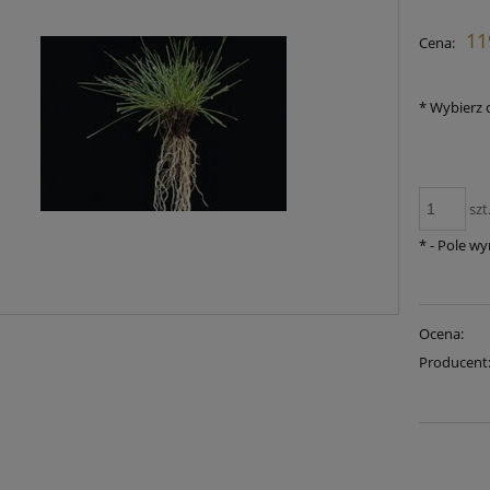
Cena n
11
Cena:
płatnoś
*
Wybierz 
szt
*
- Pole w
Ocena:
Producent