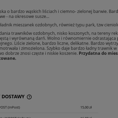
ska o bardzo wąskich liściach i ciemno- zielonej barwie. Ba
owe - na okresowe susze...
ładnik mieszanek ozdobnych, również typu park, tzw cienio
dania trawników ozdobnych, nisko koszonych, na tereny re
ęstą i wyrównaną darń. Wolno i równomiernie odrastająca 
jnego. Liście zielone, bardzo liczne, delikatne. Bardzo wytrz
imotrwała i zimozielona. Szybko daje bardzo ładny trawnik 
o dobrze znosi częste i niskie koszenie.
Przydatna do mie
towane.
Y DOSTAWY
POST
(InPost)
15,00 zł
CENA NIE ZAWIERA EWENTUALNYCH
KOSZTÓW PŁATNOŚCI