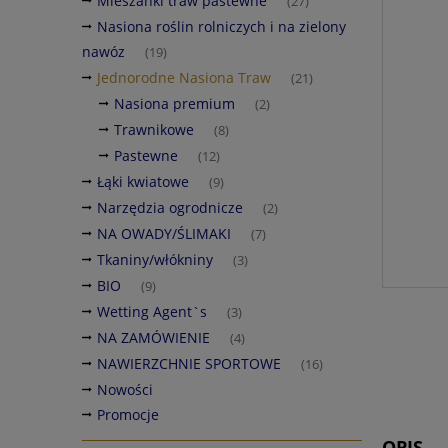
Mieszanki traw pastewne
(27)
Nasiona roślin rolniczych i na zielony
nawóz
(19)
Jednorodne Nasiona Traw
(21)
Nasiona premium
(2)
Trawnikowe
(8)
Pastewne
(12)
Łąki kwiatowe
(9)
Narzędzia ogrodnicze
(2)
NA OWADY/ŚLIMAKI
(7)
Tkaniny/włókniny
(3)
BIO
(9)
Wetting Agent`s
(3)
NA ZAMÓWIENIE
(4)
NAWIERZCHNIE SPORTOWE
(16)
Nowości
Promocje
OPIS