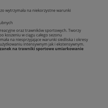
rdzo wytrzymała na niekorzystne warunki
lubnych
kreacyjne oraz trawników sportowych. Tworzy
po koszeniu w ciągu całego sezonu
ymała na niesprzyjające warunki siedliska i okresy
w użytkowaniu intensywnym jak i ekstensywnym.
szanek na trawniki sportowe umiarkowanie