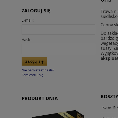
ZALOGUJ SIĘ
Trawa ni
siedlisk
E-mail:
Cenny sk
Do zakła
bardzo g
Hasło:
wegetacy
suszy. Z
Wyjątkow
eksploa
zaloguj się
Nie pamiętasz hasła?
Zarejestruj się
KOSZT
PRODUKT DNIA
Kurier IN