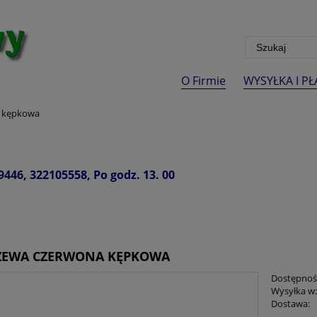
O Firmie
WYSYŁKA I P
a kępkowa
9446
, 322105558, Po godz. 13. 00
ZEWA CZERWONA KĘPKOWA
Dostępnoś
Wysyłka w
Dostawa: