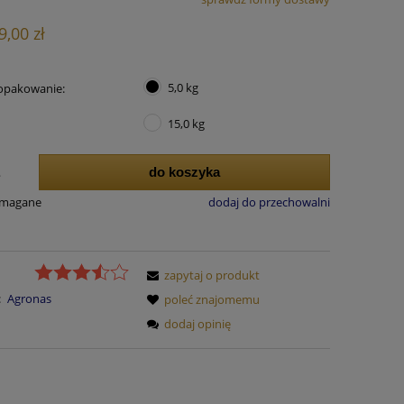
ie zawiera ewentualnych kosztów
9,00 zł
ci
5,0 kg
opakowanie:
15,0 kg
do koszyka
.
ymagane
dodaj do przechowalni
zapytaj o produkt
:
Agronas
poleć znajomemu
dodaj opinię