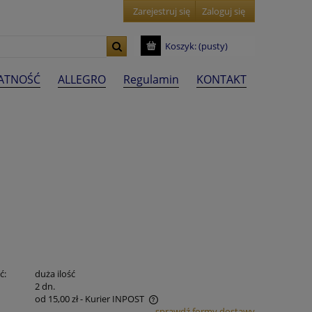
Zarejestruj się
Zaloguj się
Koszyk:
(pusty)
ŁATNOŚĆ
ALLEGRO
Regulamin
KONTAKT
ć:
duża ilość
:
2 dn.
od 15,00 zł
- Kurier INPOST
sprawdź formy dostawy