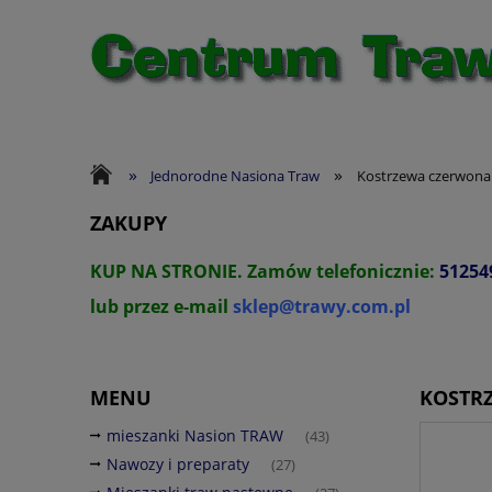
»
»
Jednorodne Nasiona Traw
Kostrzewa czerwon
ZAKUPY
KUP NA STRONIE.
Zamów telefonicznie:
51254
lub przez e-mail
sklep@trawy.com.pl
MENU
KOSTR
mieszanki Nasion TRAW
(43)
Nawozy i preparaty
(27)