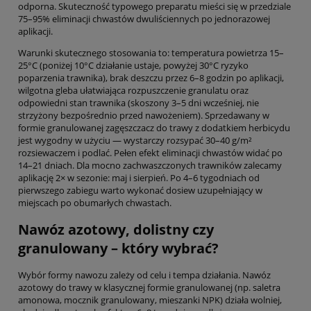
odporna. Skuteczność typowego preparatu mieści się w przedziale
75–95% eliminacji chwastów dwuliściennych po jednorazowej
aplikacji.
Warunki skutecznego stosowania to: temperatura powietrza 15–
25°C (poniżej 10°C działanie ustaje, powyżej 30°C ryzyko
poparzenia trawnika), brak deszczu przez 6–8 godzin po aplikacji,
wilgotna gleba ułatwiająca rozpuszczenie granulatu oraz
odpowiedni stan trawnika (skoszony 3–5 dni wcześniej, nie
strzyżony bezpośrednio przed nawożeniem). Sprzedawany w
formie granulowanej zagęszczacz do trawy z dodatkiem herbicydu
jest wygodny w użyciu — wystarczy rozsypać 30–40 g/m²
rozsiewaczem i podlać. Pełen efekt eliminacji chwastów widać po
14–21 dniach. Dla mocno zachwaszczonych trawników zalecamy
aplikację 2× w sezonie: maj i sierpień. Po 4–6 tygodniach od
pierwszego zabiegu warto wykonać dosiew uzupełniający w
miejscach po obumarłych chwastach.
Nawóz azotowy, dolistny czy
granulowany – który wybrać?
Wybór formy nawozu zależy od celu i tempa działania. Nawóz
azotowy do trawy w klasycznej formie granulowanej (np. saletra
amonowa, mocznik granulowany, mieszanki NPK) działa wolniej,