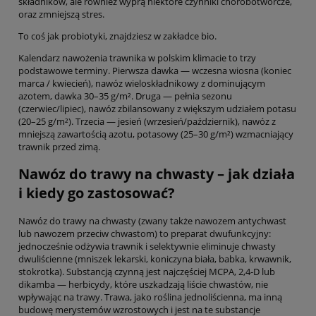
składników, ale również wyprą niektóre czynniki chorobotwórcze,
oraz zmniejszą stres.
To coś jak probiotyki, znajdziesz w zakładce bio.
Kalendarz nawożenia trawnika w polskim klimacie to trzy
podstawowe terminy. Pierwsza dawka — wczesna wiosna (koniec
marca / kwiecień), nawóz wieloskładnikowy z dominującym
azotem, dawka 30–35 g/m². Druga — pełnia sezonu
(czerwiec/lipiec), nawóz zbilansowany z większym udziałem potasu
(20–25 g/m²). Trzecia — jesień (wrzesień/październik), nawóz z
mniejszą zawartością azotu, potasowy (25–30 g/m²) wzmacniający
trawnik przed zimą.
Nawóz do trawy na chwasty – jak działa
i kiedy go zastosować?
Nawóz do trawy na chwasty (zwany także nawozem antychwast
lub nawozem przeciw chwastom) to preparat dwufunkcyjny:
jednocześnie odżywia trawnik i selektywnie eliminuje chwasty
dwuliścienne (mniszek lekarski, koniczyna biała, babka, krwawnik,
stokrotka). Substancją czynną jest najczęściej MCPA, 2,4-D lub
dikamba — herbicydy, które uszkadzają liście chwastów, nie
wpływając na trawy. Trawa, jako roślina jednoliścienna, ma inną
budowę merystemów wzrostowych i jest na te substancje