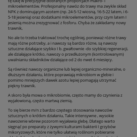
tę lukę w precyzyjnie dobranych proporcjach makro- i
mikroelementów. Profesjonalny nawóz do trawy ma zwykle skład
NPK z dominującym azotem (np. 24-5-12 wiosną, 16-5-22 latem, i 6-
5-18 jesienią) oraz dodatkami mikroelementów, przy czym latem I
jesienią można zrezygnować z fosforu. Chyba że zakładamy nowy
trawnik,
No ale to trzeba traktować trochę ogólniej, ponieważ różne trawy
mają różne potrzeby, a i nawozy są bardzo różne, są nawozy
sztuczne działające szybko I b. gwałtownie -do szybkiej regeneracji,
ale działające krótko, nawozy o przedłużonym (kontrolowanym)
uwalnianiu składników działające od 2 do nwet 6 miesięcy.
Są również nawozy organiczne lub lepiej organiczno-mineralne, o
dłuższym działaniu, które poprawiają mikrobiom w glebie i
pomimo mniejszych dawek azotu lepiej pomagają utrzymać
piękny trawnik.
A skoro była mowa o mikrobiomie, często mamy do czynienia z
wyjałowioną, często martwą ziemią.
To się bierze m/n z bardzo częstego stosowania nawozów
sztucznych o krótkm działaniu, Takie intensywne , wysokie
nawożenie wbrew pozorom wyjaławia glebę. Dlatego warto
sięgnąć po preparaty z żywymi kulturami bakterii I grzybów
mikoryzowych, które nie tylko ułatwią roślinom pobieranie