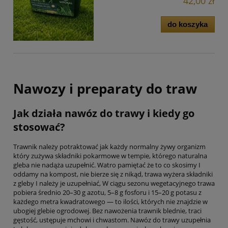
42,00 zł
do koszyka
Nawozy i preparaty do traw
Jak działa nawóz do trawy i kiedy go
stosować?
Trawnik należy potraktować jak każdy normalny żywy organizm
który zużywa składniki pokarmowe w tempie, którego naturalna
gleba nie nadąża uzupełnić. Watro pamiętać że to co skosimy I
oddamy na kompost, nie bierze się z nikąd, trawa wyżera składniki
z gleby I należy je uzupełniać, W ciągu sezonu wegetacyjnego trawa
pobiera średnio 20–30 g azotu, 5–8 g fosforu i 15–20 g potasu z
każdego metra kwadratowego — to ilości, których nie znajdzie w
ubogiej glebie ogrodowej. Bez nawożenia trawnik blednie, traci
gęstość, ustępuje mchowi i chwastom. Nawóz do trawy uzupełnia