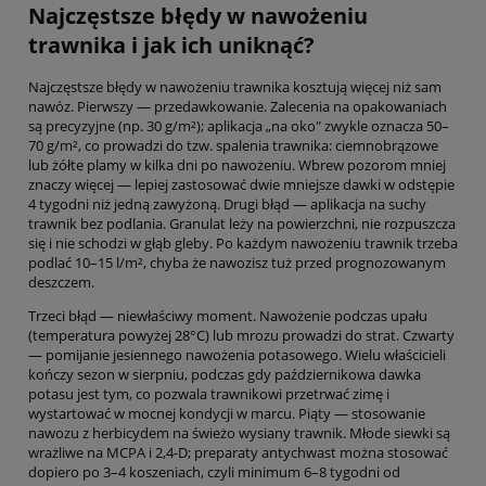
Najczęstsze błędy w nawożeniu
trawnika i jak ich uniknąć?
Najczęstsze błędy w nawożeniu trawnika kosztują więcej niż sam
nawóz. Pierwszy — przedawkowanie. Zalecenia na opakowaniach
są precyzyjne (np. 30 g/m²); aplikacja „na oko" zwykle oznacza 50–
70 g/m², co prowadzi do tzw. spalenia trawnika: ciemnobrązowe
lub żółte plamy w kilka dni po nawożeniu. Wbrew pozorom mniej
znaczy więcej — lepiej zastosować dwie mniejsze dawki w odstępie
4 tygodni niż jedną zawyżoną. Drugi błąd — aplikacja na suchy
trawnik bez podlania. Granulat leży na powierzchni, nie rozpuszcza
się i nie schodzi w głąb gleby. Po każdym nawożeniu trawnik trzeba
podlać 10–15 l/m², chyba że nawozisz tuż przed prognozowanym
deszczem.
Trzeci błąd — niewłaściwy moment. Nawożenie podczas upału
(temperatura powyżej 28°C) lub mrozu prowadzi do strat. Czwarty
— pomijanie jesiennego nawożenia potasowego. Wielu właścicieli
kończy sezon w sierpniu, podczas gdy październikowa dawka
potasu jest tym, co pozwala trawnikowi przetrwać zimę i
wystartować w mocnej kondycji w marcu. Piąty — stosowanie
nawozu z herbicydem na świeżo wysiany trawnik. Młode siewki są
wrażliwe na MCPA i 2,4-D; preparaty antychwast można stosować
dopiero po 3–4 koszeniach, czyli minimum 6–8 tygodni od