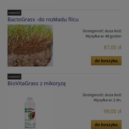
nowość
BactoGrass -do rozkładu filcu
Dostępność:
duża ilość
Wysyłka w:
48 godzin
87,00 zł
do koszyka
nowość
BioVitaGrass z mikoryzą
Dostępność:
duża ilość
Wysyłka w:
2 dn.
99,00 zł
do koszyka