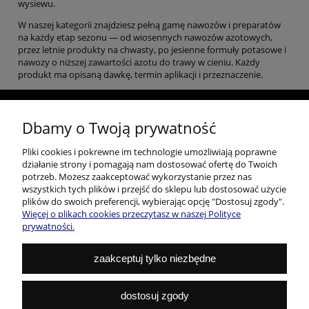
wysiewu.
W naszej kategorii znajdziesz pełną gamę nawozów i preparatów
na każdy etap sezonu — od wiosennych nawozów azotowych,
przez letnie produkty na chwasty, po jesienne formuły potasowe i
nawozy o niższej zawartości azotu do trawy w cieniu. Każdy
produkt ma opisaną dawkę, termin aplikacji i przeznaczenie.
Popularne produkty
Dbamy o Twoją prywatność
Popularne produkty
Pliki cookies i pokrewne im technologie umożliwiają poprawne
działanie strony i pomagają nam dostosować ofertę do Twoich
potrzeb. Możesz zaakceptować wykorzystanie przez nas
Porady
wszystkich tych plików i przejść do sklepu lub dostosować użycie
plików do swoich preferencji, wybierając opcję "Dostosuj zgody".
Moje konto
Więcej o plikach cookies przeczytasz w naszej Polityce
prywatności.
Gwarancja i zwroty
zaakceptuj tylko niezbędne
O firmie
dostosuj zgody