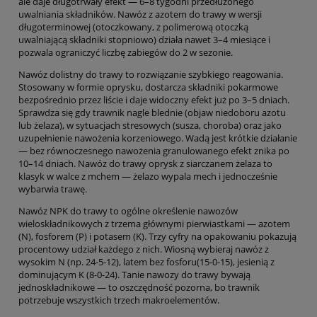
ale daje długotrwały efekt — 6–8 tygodni przedłużonego
uwalniania składników. Nawóz z azotem do trawy w wersji
długoterminowej (otoczkowany, z polimerową otoczką
uwalniającą składniki stopniowo) działa nawet 3–4 miesiące i
pozwala ograniczyć liczbę zabiegów do 2 w sezonie.
Nawóz dolistny do trawy to rozwiązanie szybkiego reagowania.
Stosowany w formie oprysku, dostarcza składniki pokarmowe
bezpośrednio przez liście i daje widoczny efekt już po 3–5 dniach.
Sprawdza się gdy trawnik nagle blednie (objaw niedoboru azotu
lub żelaza), w sytuacjach stresowych (susza, choroba) oraz jako
uzupełnienie nawożenia korzeniowego. Wadą jest krótkie działanie
— bez równoczesnego nawożenia granulowanego efekt znika po
10–14 dniach. Nawóz do trawy oprysk z siarczanem żelaza to
klasyk w walce z mchem — żelazo wypala mech i jednocześnie
wybarwia trawę.
Nawóz NPK do trawy to ogólne określenie nawozów
wieloskładnikowych z trzema głównymi pierwiastkami — azotem
(N), fosforem (P) i potasem (K). Trzy cyfry na opakowaniu pokazują
procentowy udział każdego z nich. Wiosną wybieraj nawóz z
wysokim N (np. 24-5-12), latem bez fosforu(15-0-15), jesienią z
dominującym K (8-0-24). Tanie nawozy do trawy bywają
jednoskładnikowe — to oszczędność pozorna, bo trawnik
potrzebuje wszystkich trzech makroelementów.