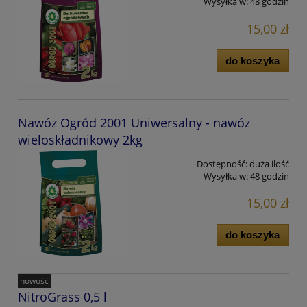
Wysyłka w:
48 godzin
15,00 zł
do koszyka
Nawóz Ogród 2001 Uniwersalny - nawóz
wieloskładnikowy 2kg
Dostępność:
duża ilość
Wysyłka w:
48 godzin
15,00 zł
do koszyka
nowość
NitroGrass 0,5 l