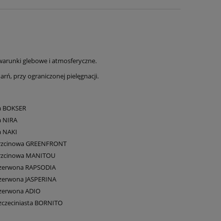
warunki glebowe i atmosferyczne.
rń, przy ograniczonej pielęgnacji.
ła BOKSER
a NIRA
a NAKI
trzcinowa GREENFRONT
trzcinowa MANITOU
czerwona RAPSODIA
zerwona JASPERINA
czerwona ADIO
zczeciniasta BORNITO