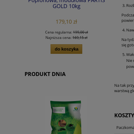
zowska)
GOLD 10kg
Rozb
Podcza
powier
179,10 zł
Naw
 zł
Cena regularna:
199,00 zł
 zł
Najniższa cena:
169,15 zł
Na tyd
się go
do koszyka
Wał
Nie 
powi
PRODUKT DNIA
Na tak prz
warstwą gl
KOSZT
Paczkoma