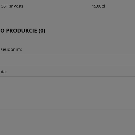
KOSZTÓW PŁATNOŚCI
POST
(InPost)
15,00 zł
 O PRODUKCIE (0)
pseudonim:
nia: