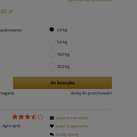
ena nie zawiera ewentualnych kosztów
,00 zł
łatności
2,0 kg
opakowanie:
5,0 kg
10,0 kg
25,0 kg
do koszyka
.
ymagane
dodaj do przechowalni
zapytaj o produkt
:
Agro-land
poleć znajomemu
dodaj opinię