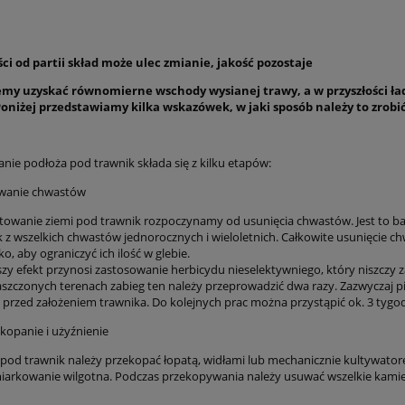
ci od partii skład może ulec zmianie, jakość pozostaje
cemy uzyskać równomierne wschody wysianej trawy, a w przyszłości ł
oniżej przedstawiamy kilka wskazówek, w jaki sposób należy to zrobi
nie podłoża pod trawnik składa się z kilku etapów:
wanie chwastów
towanie ziemi pod trawnik rozpoczynamy od usunięcia chwastów. Jest to ba
k z wszelkich chwastów jednorocznych i wieloletnich. Całkowite usunięcie ch
o, aby ograniczyć ich ilość w glebie.
szy efekt przynosi zastosowanie herbicydu nieselektywniego, który niszczy z
szczonych terenach zabieg ten należy przeprowadzić dwa razy. Zazwyczaj pie
 przed założeniem trawnika. Do kolejnych prac można przystąpić ok. 3 tyg
kopanie i użyźnienie
 pod trawnik należy przekopać łopatą, widłami lub mechanicznie kultywatorem
miarkowanie wilgotna. Podczas przekopywania należy usuwać wszelkie kamienie