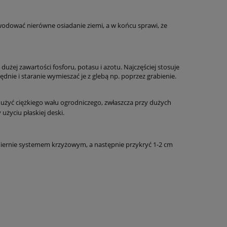
wodować nierówne osiadanie ziemi, a w końcu sprawi, że
ej zawartości fosforu, potasu i azotu. Najczęściej stosuje
nie i staranie wymieszać je z glebą np. poprzez grabienie.
użyć ciężkiego wału ogrodniczego, zwłaszcza przy dużych
użyciu płaskiej deski.
iernie systemem krzyżowym, a następnie przykryć 1-2 cm