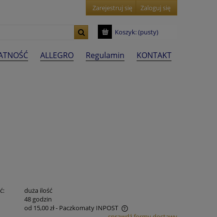
Zarejestruj się
Zaloguj się
Koszyk:
(pusty)
ŁATNOŚĆ
ALLEGRO
Regulamin
KONTAKT
ć:
duża ilość
:
48 godzin
od 15,00 zł
- Paczkomaty INPOST
sprawdź formy dostawy