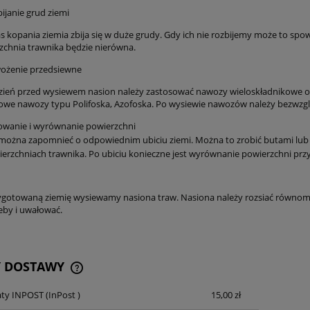
ijanie grud ziemi
s kopania ziemia zbija się w duże grudy. Gdy ich nie rozbijemy może to spo
zchnia trawnika będzie nierówna.
ożenie przedsiewne
zień przed wysiewem nasion należy zastosować nawozy wieloskładnikowe o duż
towe nawozy typu Polifoska, Azofoska. Po wysiewie nawozów należy bezwzględ
owanie i wyrównanie powierzchni
można zapomnieć o odpowiednim ubiciu ziemi. Można to zrobić butami lub 
erzchniach trawnika. Po ubiciu konieczne jest wyrównanie powierzchni przy 
ygotowaną ziemię wysiewamy nasiona traw. Nasiona należy rozsiać równom
eby i uwałować.
Y DOSTAWY
ty INPOST
(InPost )
15,00 zł
CENA NIE ZAWIERA EWENTUALNYCH