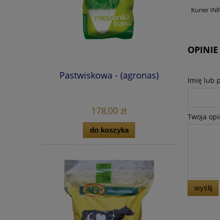
Kurier IN
OPINIE
Pastwiskowa - (agronas)
Imię lub 
178,00 zł
Twoja opi
do koszyka
wyślij