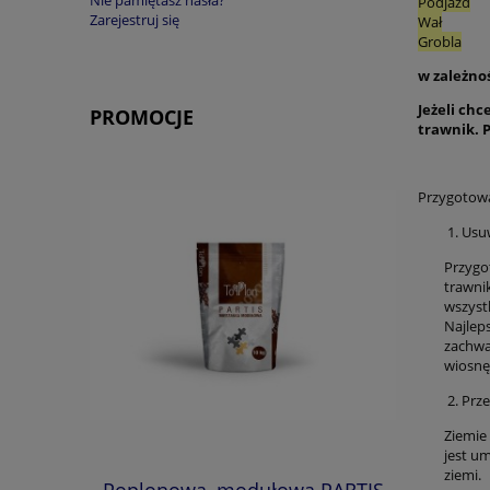
Podjazd
Zarejestruj się
Wał
Grobla
w zależnoś
Jeżeli ch
PROMOCJE
trawnik. P
Przygotowa
Usu
Przygo
trawni
wszystk
Najlep
zachwa
wiosnę
Prze
Ziemie
jest u
ziemi.
lonowa
Poplonowa, modułowa PARTIS