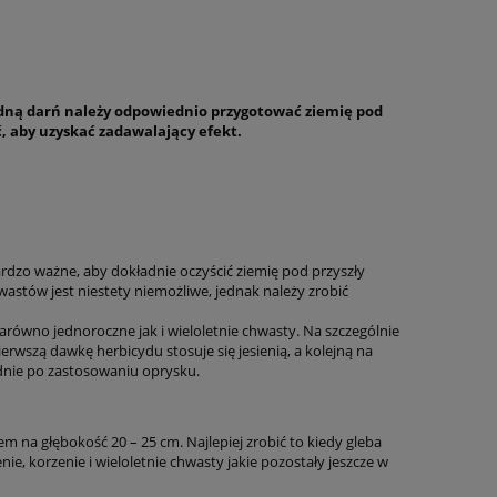
adną darń należy odpowiednio przygotować ziemię pod
ć, aby uzyskać zadawalający efekt.
rdzo ważne, aby dokładnie oczyścić ziemię pod przyszły
wastów jest niestety niemożliwe, jednak należy zrobić
arówno jednoroczne jak i wieloletnie chwasty. Na szczególnie
rwszą dawkę herbicydu stosuje się jesienią, a kolejną na
odnie po zastosowaniu oprysku.
 na głębokość 20 – 25 cm. Najlepiej zrobić to kiedy gleba
, korzenie i wieloletnie chwasty jakie pozostały jeszcze w