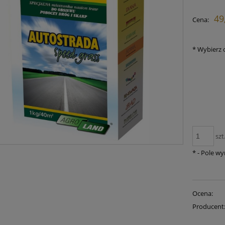
C
49
Cena:
p
*
Wybierz 
szt
*
- Pole w
Ocena:
Producent