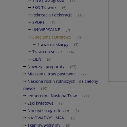
Trawy do ogrodu
(11)
EKO Trawnik
(5)
Rekreacja i dekoracja
(16)
SPORT
(7)
UNIWERSALNE
(7)
Specjalne i Drogowe
(7)
Trawa na skarpy
(3)
Trawa na suszę
(14)
CIEŃ
(6)
Nawozy i preparaty
(27)
Mieszanki traw pastewne
(27)
Nasiona roślin rolniczych i na zielony
nawóz
(19)
Jednorodne Nasiona Traw
(21)
Łąki kwiatowe
(9)
Narzędzia ogrodnicze
(2)
NA OWADY/ŚLIMAKI
(7)
Tkaniny/włókniny
(3)