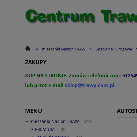
»
»
mieszanki Nasion TRAW
Specjalne i Drogowe
ZAKUPY
KUP NA STRONIE.
Zamów telefonicznie:
51254
lub przez e-mail
sklep@trawy.com.pl
MENU
AUTOST
mieszanki Nasion TRAW
(43)
PREMIUM
(8)