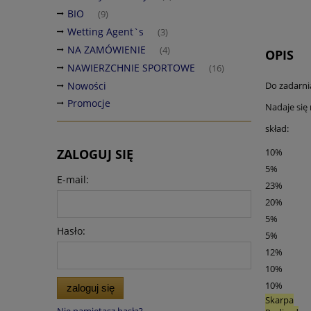
BIO
(9)
Wetting Agent`s
(3)
NA ZAMÓWIENIE
(4)
OPIS
NAWIERZCHNIE SPORTOWE
(16)
Nowości
Do zadarni
Promocje
Nadaje się 
skład:
ZALOGUJ SIĘ
10%
5%
E-mail:
23%
20%
5%
Hasło:
5%
12%
10%
10%
zaloguj się
Skarpa
Nie pamiętasz hasła?