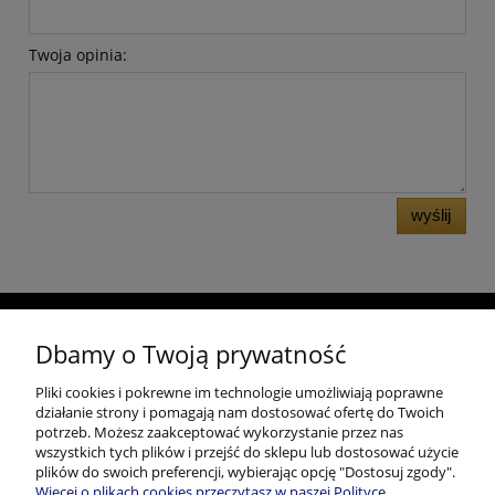
Twoja opinia:
wyślij
Popularne produkty
Dbamy o Twoją prywatność
Popularne produkty
Pliki cookies i pokrewne im technologie umożliwiają poprawne
działanie strony i pomagają nam dostosować ofertę do Twoich
potrzeb. Możesz zaakceptować wykorzystanie przez nas
Porady
wszystkich tych plików i przejść do sklepu lub dostosować użycie
plików do swoich preferencji, wybierając opcję "Dostosuj zgody".
Moje konto
Więcej o plikach cookies przeczytasz w naszej Polityce