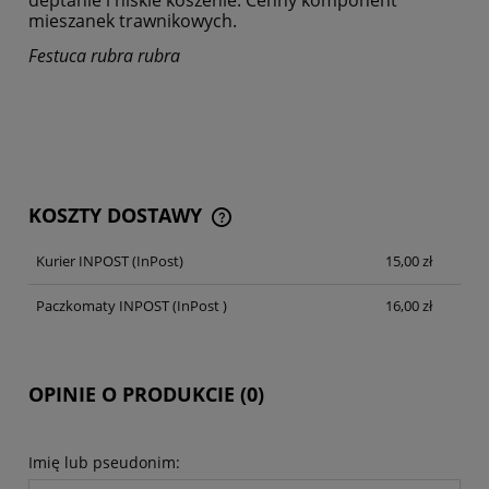
deptanie i niskie koszenie. Cenny komponent
mieszanek trawnikowych.
Festuca rubra rubra
KOSZTY DOSTAWY
CENA NIE ZAWIERA EWENTUALNYCH KOSZTÓW
PŁATNOŚCI
Kurier INPOST
(InPost)
15,00 zł
Paczkomaty INPOST
(InPost )
16,00 zł
OPINIE O PRODUKCIE (0)
Imię lub pseudonim: