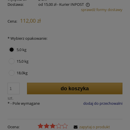
Dostawa:
od 15,00 zł
- Kurier INPOST
sprawdź formy dostawy
Cena nie zawiera ewentualnych kosztów płatności
112,00 zł
Cena:
*
Wybierz opakowanie:
5,0 kg
15,0 kg
18,0kg
do koszyka
szt.
*
- Pole wymagane
dodaj do przechowalni
Ocena:
zapytaj o produkt