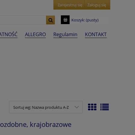
Zarejestruj się
Zaloguj się
Koszyk:
(pusty)
ŁATNOŚĆ
ALLEGRO
Regulamin
KONTAKT
Sortuj wg:
Nazwa produktu A-Z
 ozdobne, krajobrazowe