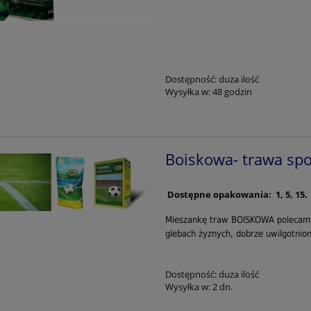
Dostępność:
duża ilość
Wysyłka w:
48 godzin
Boiskowa- trawa sp
Dostępne opakowania: 1, 5, 1
Mieszankę traw BOISKOWA polecamy
glebach żyznych, dobrze uwilgotnio
Dostępność:
duża ilość
Wysyłka w:
2 dn.