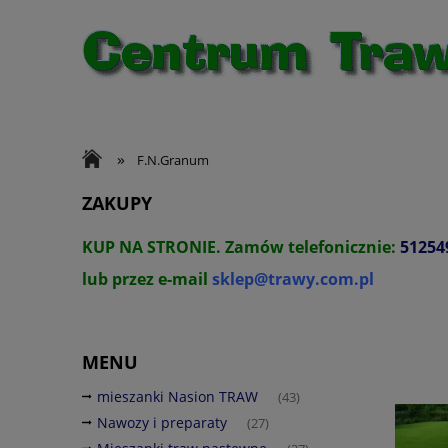
»
F.N.Granum
ZAKUPY
KUP NA STRONIE.
Zamów telefonicznie:
51254
lub przez e-mail
sklep@trawy.com.pl
MENU
mieszanki Nasion TRAW
(43)
Nawozy i preparaty
(27)