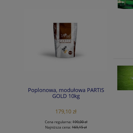
lonowa
Poplonowa, modułowa PARTIS
zowska)
GOLD 10kg
179,10 zł
 zł
Cena regularna:
199,00 zł
 zł
Najniższa cena:
169,15 zł