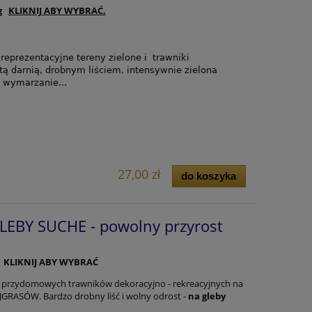
kg
KLIKNIJ ABY WYBRAĆ.
eprezentacyjne tereny zielone i trawniki
ą darnią, drobnym liściem, intensywnie zielona
 wymarzanie...
27,00 zł
do koszyka
EBY SUCHE - powolny przyrost
g KLIKNIJ ABY WYBRAĆ
 przydomowych trawników dekoracyjno - rekreacyjnych na
GRASÓW. Bardzo drobny liść i wolny odrost -
na gleby