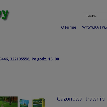
O Firmie
WYSYŁKA I P
9446
, 322105558, Po godz. 13. 00
Gazonowa -trawniki