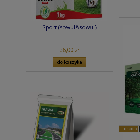
Sport (sowul&sowul)
36,00 zł
do koszyka
promocja