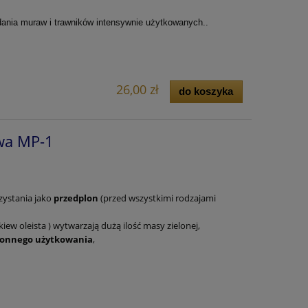
ania muraw i trawników intensywnie użytkowanych..
26,00 zł
do koszyka
wa MP-1
zystania jako
przedplon
(przed wszystkimi rodzajami
kiew oleista ) wytwarzają dużą ilość masy zielonej,
ronnego użytkowania
,