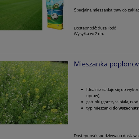
Specjalna mieszanka traw do zakład
Dostępność:
duża ilość
Wysyłka w:
2 dn.
Mieszanka poplono
Idealnie nadaje się do wykor
upraw),
gatunki (gorczyca biała, rzod
typ mieszanki
do wszechst
Dostępność:
spodziewana dostawa