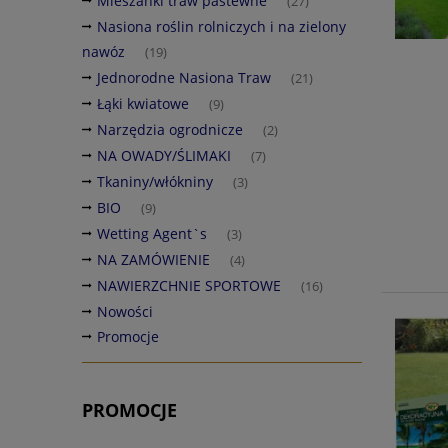
Mieszanki traw pastewne
(27)
Nasiona roślin rolniczych i na zielony
nawóz
(19)
Jednorodne Nasiona Traw
(21)
Łąki kwiatowe
(9)
Narzędzia ogrodnicze
(2)
NA OWADY/ŚLIMAKI
(7)
Tkaniny/włókniny
(3)
BIO
(9)
Wetting Agent`s
(3)
NA ZAMÓWIENIE
(4)
NAWIERZCHNIE SPORTOWE
(16)
Nowości
Promocje
PROMOCJE