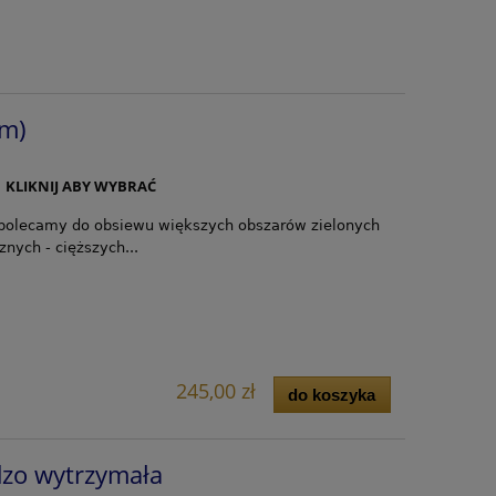
um)
. KLIKNIJ ABY WYBRAĆ
olecamy do obsiewu większych obszarów zielonych
nych - cięższych...
245,00 zł
do koszyka
zo wytrzymała